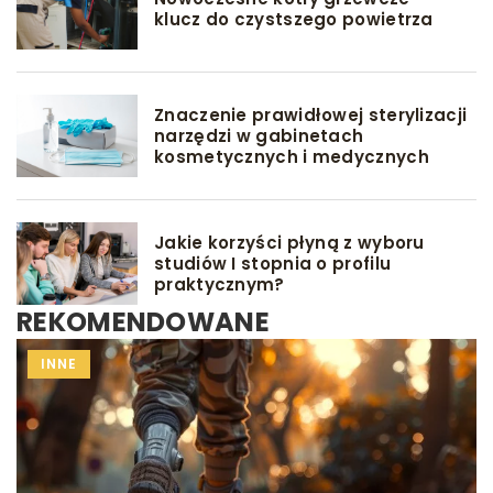
klucz do czystszego powietrza
Znaczenie prawidłowej sterylizacji
narzędzi w gabinetach
kosmetycznych i medycznych
Jakie korzyści płyną z wyboru
studiów I stopnia o profilu
praktycznym?
REKOMENDOWANE
INNE
PORÓD
INNE
PRZYGOTOWANIE DO PORODU