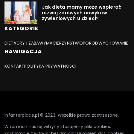
Jak dieta mamy może wspierać
rozwój zdrowych nawyków
żywieniowych u dzieci?
KATEGORIE
DIETA
GRY I ZABAWY
MACIERZYŃSTWO
PORÓD
WYCHOWANIE
NAWIGACJA
KONTAKT
POLITYKA PRYWATNOŚCI
infanterplace.pl © 2023. Wszelkie prawa zastrzeżone.
W ramach naszej witryny stosujemy pliki cookies.
Korzystanie z witryny bez zmiany ustawień dot. cookies