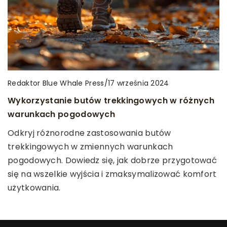
Redaktor Blue Whale Press
Redaktor Blue Whale Press
Redaktor Blue Whale Press
/
/
/
17 kwietnia 2025
2 czerwca 2025
17 września 2024
Jak wybrać idealne t-shirty na każdą okazję?
Tworzenie bezpiecznej przestrzeni dla
Wykorzystanie butów trekkingowych w różnych
noworodka: kluczowe elementy i praktyczne
warunkach pogodowych
Wybierz t-shirt, który będzie pasował na każdą
wskazówki
okazję. Dowiedz się, jak dobrać odpowiedni fason,
Odkryj różnorodne zastosowania butów
kolor i materiał, aby czuć się komfortowo i stylowo
Dowiedz się, jak stworzyć bezpieczne środowisko
trekkingowych w zmiennych warunkach
w różnych sytuacjach.
dla noworodka. Odkryj kluczowe elementy i
pogodowych. Dowiedz się, jak dobrze przygotować
praktyczne wskazówki, aby zapewnić komfort i
się na wszelkie wyjścia i zmaksymalizować komfort
bezpieczeństwo malucha.
użytkowania.