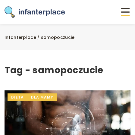
Infanterplace
/
samopoczucie
Tag - samopoczucie
DIETA
DLA MAMY