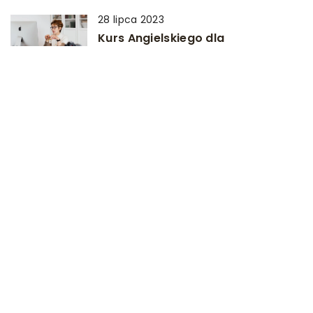
28 lipca 2023
Kurs Angielskiego dla
Zaawansowanych: Doskonalenie
Umiejętności Językowych na
Wysokim Poziomie
22 czerwca 2024
Optymalizacja przestrzeni za
pomocą wytrzymałych
konstrukcji ze stali nierdzewnej
DODAJ KOMENTARZ