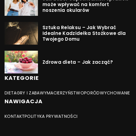
może wpływać na komfort
noszenia okularów
Sztuka Relaksu – Jak Wybrać
Idealne Kadzidełka Stożkowe dla
Twojego Domu
Zdrowa dieta – Jak zacząć?
KATEGORIE
DIETA
GRY I ZABAWY
MACIERZYŃSTWO
PORÓD
WYCHOWANIE
NAWIGACJA
KONTAKT
POLITYKA PRYWATNOŚCI