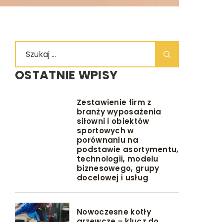
OSTATNIE WPISY
Zestawienie firm z
branży wyposażenia
siłowni i obiektów
sportowych w
porównaniu na
podstawie asortymentu,
technologii, modelu
biznesowego, grupy
docelowej i usług
Nowoczesne kotły
grzewcze – klucz do