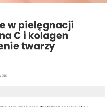
e w pielęgnacji
na C i kolagen
enie twarzy
wpis