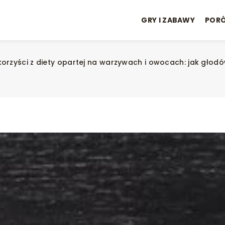
GRY I ZABAWY
POR
orzyści z diety opartej na warzywach i owocach: jak głod