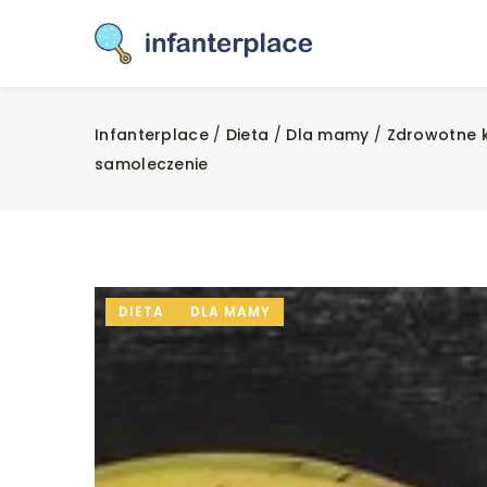
Infanterplace
/
Dieta
/
Dla mamy
/
Zdrowotne k
samoleczenie
DIETA
DLA MAMY