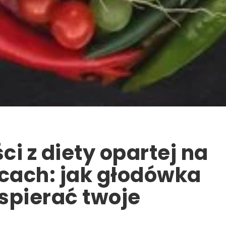
i z diety opartej na
cach: jak głodówka
spierać twoje