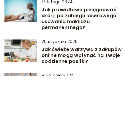
17 lutego 2024
Jak prawidłowo pielęgnować
skórę po zabiegu laserowego
usuwania makijażu
permanentnego?
20 stycznia 2025
Jak świeże warzywa z zakupów
online mogą wpłynąć na Twoje
codzienne posiłki?
8 grudnia 2024
Jakie cechy powinna mieć idealna
koszula nocna dla przyszłej
mamy?
DODAJ KOMENTARZ