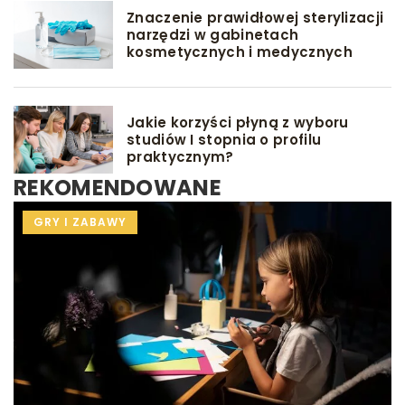
Znaczenie prawidłowej sterylizacji
narzędzi w gabinetach
kosmetycznych i medycznych
Jakie korzyści płyną z wyboru
studiów I stopnia o profilu
praktycznym?
REKOMENDOWANE
INNE
DIETA
GRY I ZABAWY
DLA MAMY