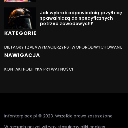
Jak wybrać odpowiednią przyłbicę
spawalniczą do specyficznych
potrzeb zawodowych?
KATEGORIE
DIETA
GRY I ZABAWY
MACIERZYŃSTWO
PORÓD
WYCHOWANIE
NAWIGACJA
KONTAKT
POLITYKA PRYWATNOŚCI
infanterplace.pl © 2023. Wszelkie prawa zastrzeżone.
W ramach naszej witryny stosujemy pliki cookies.