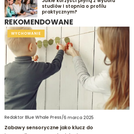
Jakie korzyści płyną z wyboru
studiów I stopnia o profilu
praktycznym?
REKOMENDOWANE
PORÓD
WYCHOWANIE
DIETA
DLA MAMY
PRZYGOTOWANIE DO PORODU
Redaktor Blue Whale Press
Redaktor Blue Whale Press
/
/
6 marca 2025
7 lipca 2024
Redaktor Blue Whale Press
/
23 października 2024
Zabawy sensoryczne jako klucz do
Jak proces suszenia owoców na słońcu wpływa
Praktyczne aspekty przygotowania