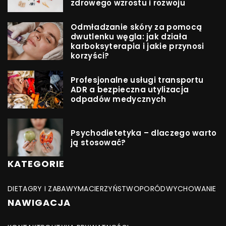
zdrowego wzrostu i rozwoju
Odmładzanie skóry za pomocą
dwutlenku węgla: jak działa
karboksyterapia i jakie przynosi
korzyści?
Profesjonalne usługi transportu
ADR a bezpieczna utylizacja
odpadów medycznych
Psychodietetyka – dlaczego warto
ją stosować?
KATEGORIE
DIETA
GRY I ZABAWY
MACIERZYŃSTWO
PORÓD
WYCHOWANIE
NAWIGACJA