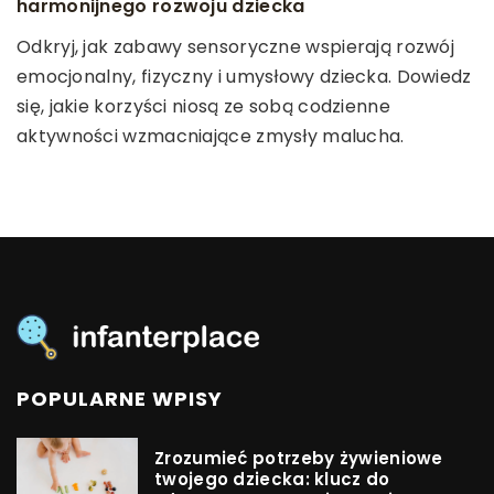
harmonijnego rozwoju dziecka
na ich wartości odżywcze?
emocjonalnego do przyjścia dziecka na świat
Odkryj, jak zabawy sensoryczne wspierają rozwój
Poznaj unikalny proces suszenia owoców na słońcu
Porozmawiajmy o przygotowaniu do narodzin
emocjonalny, fizyczny i umysłowy dziecka. Dowiedz
i dowiedz się, jak wpływa on na zachowanie ich
dziecka - nie tylko pod kątem rzeczy materialnych,
się, jakie korzyści niosą ze sobą codzienne
wartości odżywczych.
ale przede wszystkim emocjonalnym. Przeczytaj,
aktywności wzmacniające zmysły malucha.
jakie emocje mogą Ci towarzyszyć i jak sobie z nimi
radzić.
POPULARNE WPISY
Zrozumieć potrzeby żywieniowe
twojego dziecka: klucz do