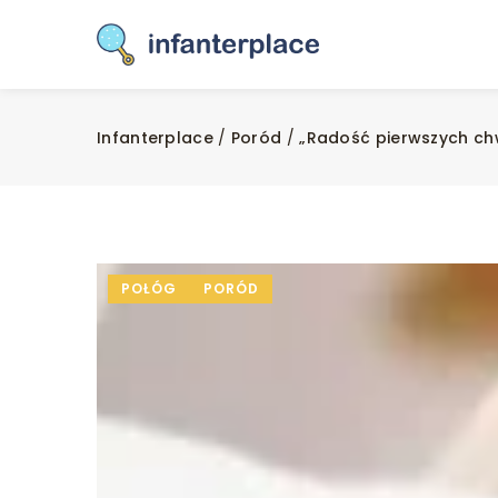
Infanterplace
/
Poród
/
„Radość pierwszych chwi
POŁÓG
PORÓD