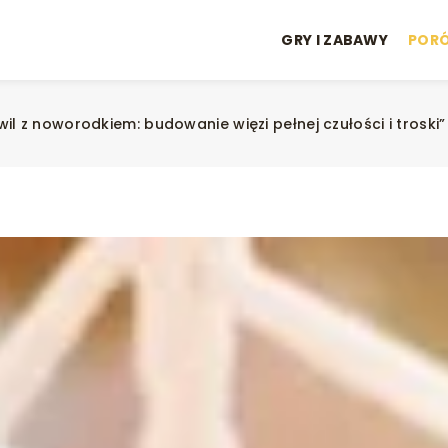
GRY I ZABAWY
POR
l z noworodkiem: budowanie więzi pełnej czułości i troski”