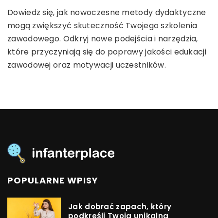
Dowiedz się, jak zacząć swoją przygodę z
Odkryj najlepsze składniki aktywne, które mogą
Dowiedz się, jak nowoczesne metody dydaktyczne
kolekcjonowaniem monet, jakie kroki podjąć na
wesprzeć Twoją walkę z nadprogramowymi
mogą zwiększyć skuteczność Twojego szkolenia
start oraz jak unikać typowych pułapek
kilogramami i poprawić efektywność suplementów
zawodowego. Odkryj nowe podejścia i narzędzia,
początkujących numizmatyków. Wejdź w świat
diety.
które przyczyniają się do poprawy jakości edukacji
pasjonującego gromadzenia numizmatów i odkryj
zawodowej oraz motywacji uczestników.
sekrety tej fascynującej dziedziny.
POPULARNE WPISY
Jak dobrać zapach, który
podkreśli Twoją unikalną