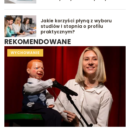
Jakie korzyści płyną z wyboru
studiów I stopnia o profilu
praktycznym?
REKOMENDOWANE
INNE
WYCHOWANIE
INNE