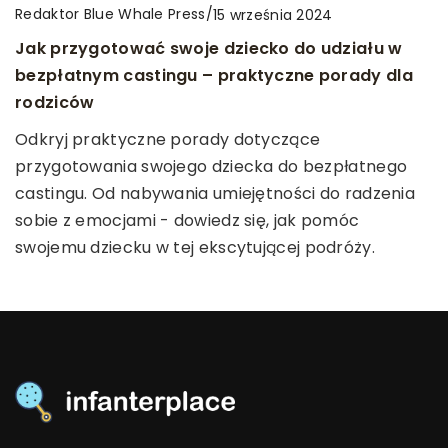
Redaktor Blue Whale Press
Redaktor Blue Whale Press
/
/
15 września 2024
14 sierpnia 2024
Redaktor Blue Whale Press
/
9 września 2023
Jak przygotować swoje dziecko do udziału w
Jak wybrać odpowiedni zabieg estetyczny dla
Jak wybrać idealny produkt dla siebie –
bezpłatnym castingu – praktyczne porady dla
swojej skóry?
poradnik konsumenta
rodziców
Zrozumienie swojego typu skóry to klucz do wyboru
Zastanawiasz się, jak dokonać właściwego wyboru
Odkryj praktyczne porady dotyczące
odpowiedniego zabiegu estetycznego. Dowiedz się,
produktu spełniającego Twoje oczekiwania? Ten
przygotowania swojego dziecka do bezpłatnego
jak dobrać idealne metody pielęgnacji dla swojej
artykuł pokieruje Cię przez istotne kroki wyboru
castingu. Od nabywania umiejętności do radzenia
cery i ciesz się blaskiem zdrowej skóry!
idealnego produktu dla siebie.
sobie z emocjami - dowiedz się, jak pomóc
swojemu dziecku w tej ekscytującej podróży.