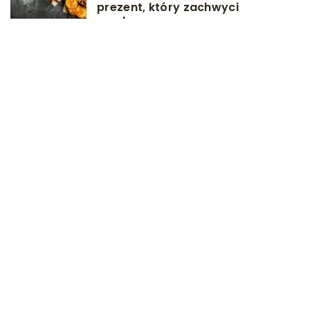
prezent, który zachwyci
smakoszy
3 września 2025
Jakie korzyści niesie ze sobą
wybór garnituru szytego na
miarę?
DODAJ KOMENTARZ