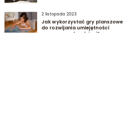
2 listopada 2023
Jak wykorzystać gry planszowe
do rozwijania umiejętności
poznawczych u dzieci?
28 marca 2023
Jakie są korzyści zabawy
plasteliną?
12 lutego 2026
Podróże do krainy wyobraźni –
jak tworzyć magiczne światy w
domowym zaciszu
5 listopada 2024
Jak wybierać bezpieczne i
edukacyjne zabawki dla dzieci w
różnym wieku?