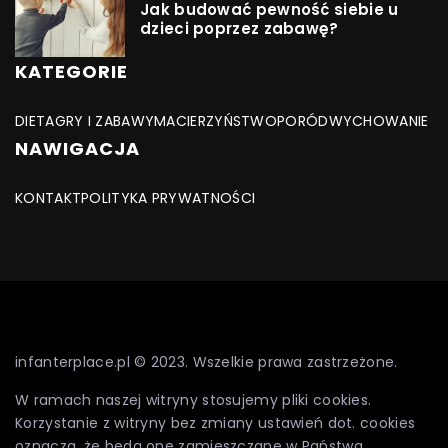
Jak budować pewność siebie u
dzieci poprzez zabawę?
KATEGORIE
DIETA
GRY I ZABAWY
MACIERZYŃSTWO
PORÓD
WYCHOWANIE
NAWIGACJA
KONTAKT
POLITYKA PRYWATNOŚCI
infanterplace.pl © 2023. Wszelkie prawa zastrzeżone.
W ramach naszej witryny stosujemy pliki cookies.
Korzystanie z witryny bez zmiany ustawień dot. cookies
oznacza, że będą one zamieszczane w Państwa