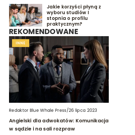
Jakie korzyści płyną z
wyboru studiów I
stopnia o profilu
praktycznym?
REKOMENDOWANE
INNE
INNE
INNE
Redaktor Blue Whale Press
/
Redaktor Blue Whale Press
/
3 lipca 2025
26 lipca 2023
Redaktor Blue Whale Press
/
5 kwietnia 2026
Jak wybrać idealny smak e-papierosa
Angielski dla adwokatów: Komunikacja
Stylowe i funkcjonalne hokery do
dla siebie?
w sądzie i na sali rozpraw
nowoczesnych wnętrz