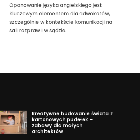
Odkryj, jak dopasować smak e-
Opanowanie języka angielskiego jest
Odkryj, jak hokery mogą stać się
papierosa do swoich preferencji.
kluczowym elementem dla adwokatów,
idealnym dopełnieniem nowoczesnych
Dowiedz się, na co zwrócić uwagę, aby
szczególnie w kontekście komunikacji na
wnętrz. Dowiedz się, jak łączyć styl i
cieszyć się idealnym aromatem i
sali rozpraw i w sądzie.
funkcjonalność, by stworzyć harmonijną
maksymalną przyjemnością z
przestrzeń w Twoim domu.
wapowania.
Kreatywne budowanie świata z
kartonowych pudełek –
zabawy dla małych
architektów