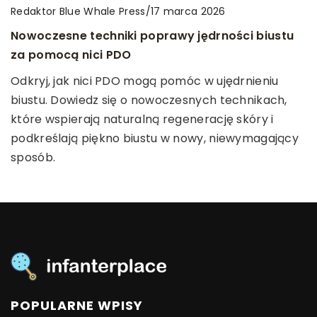
Redaktor Blue Whale Press
/
Redaktor Blue Whale Press
/
6 stycznia 2024
12 czerwca 2025
Redaktor Blue Whale Press
/
17 marca 2026
Warsztaty z robotyki jako innowacyjna metoda
Jak wybrać idealną wędkę do spinningu:
Nowoczesne techniki poprawy jędrności biustu
rozwijania kreatywności u dzieci i młodzieży
Poradnik dla początkujących
za pomocą nici PDO
Poznaj innowacyjną metodę rozwijania
Zastanawiasz się, jak zacząć swoją przygodę ze
Odkryj, jak nici PDO mogą pomóc w ujędrnieniu
kreatywności u młodych ludzi poprzez warsztaty z
spinningiem? Dowiedz się, na co zwrócić uwagę
biustu. Dowiedz się o nowoczesnych technikach,
robotyki. Dowiedz się, jak technologia i nauka mogą
przy wyborze wędki, aby czerpać przyjemność z
które wspierają naturalną regenerację skóry i
inspirować i rozwijać umiejętności.
wędkowania i osiągać satysfakcjonujące wyniki jako
podkreślają piękno biustu w nowy, niewymagający
początkujący.
sposób.
POPULARNE WPISY