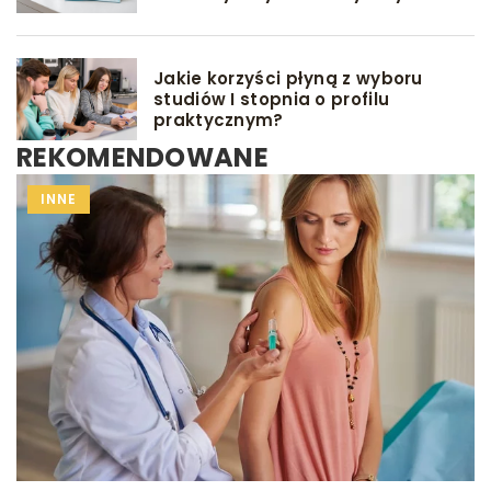
Jakie korzyści płyną z wyboru
studiów I stopnia o profilu
praktycznym?
REKOMENDOWANE
INNE
INNE
GRY I ZABAWY