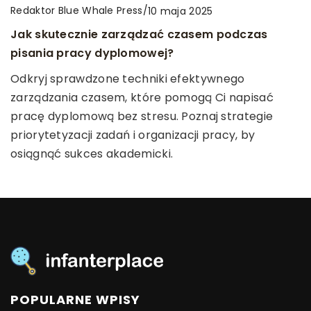
Redaktor Blue Whale Press
/
Redaktor Blue Whale Press
/
17 lutego 2024
Redaktor Blue Whale Press
/
14 marca 2024
10 maja 2025
Jak wybrać bezpieczną i funkcjonalną hulajnogę
Wskazówki dotyczące wprowadzenia zdrowych
Jak skutecznie zarządzać czasem podczas
dla swojego malucha?
nawyków żywieniowych u najmłodszych
pisania pracy dyplomowej?
Odkryj kluczowe kryteria wyboru hulajnogi dla
Odkryj, jak wprowadzić zdrowe nawyki żywieniowe
Odkryj sprawdzone techniki efektywnego
dziecka, wartościowe porady dotyczące
dla swojego dziecka. Przeczytaj nasz artykuł, aby
zarządzania czasem, które pomogą Ci napisać
bezpieczeństwa oraz funkcjonalności. Zapewnij
dowiedzieć się jak kształtować zdrowy jadłospis dla
pracę dyplomową bez stresu. Poznaj strategie
swojemu maluchowi bezpieczną i pełną radości
najmłodszych i które produkty są zalecane do diety
priorytetyzacji zadań i organizacji pracy, by
zabawę.
dzieci.
osiągnąć sukces akademicki.
POPULARNE WPISY