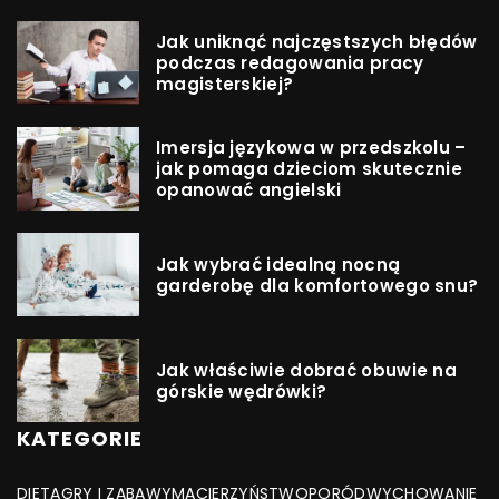
Jak uniknąć najczęstszych błędów
podczas redagowania pracy
magisterskiej?
Imersja językowa w przedszkolu –
jak pomaga dzieciom skutecznie
opanować angielski
Jak wybrać idealną nocną
garderobę dla komfortowego snu?
Jak właściwie dobrać obuwie na
górskie wędrówki?
KATEGORIE
DIETA
GRY I ZABAWY
MACIERZYŃSTWO
PORÓD
WYCHOWANIE