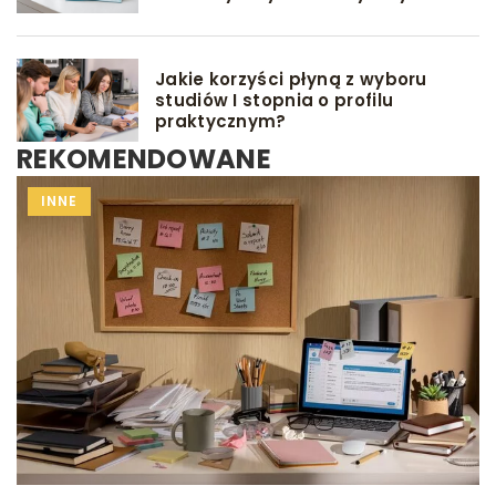
Jakie korzyści płyną z wyboru
studiów I stopnia o profilu
praktycznym?
REKOMENDOWANE
MACIERZYŃSTWO
INNE
DIETA
DLA DZIECKA