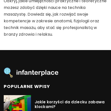
Poznaj skuteczne metody na impregnację butów
Odkryj, jakie umiejętności praktyczne i teoretyczne
życia. Jednak wiele osób nie wie, od czego zacząć,
ze skóry licowej. W artykule dowiesz się, jak zadbać
możesz zdobyć dzięki nauce na technika
aby wprowadzić zdrowe nawyki żywieniowe. W tym
o swoje ulubione pary butów i przedłużyć ich
masażystę. Dowiedz się, jak rozwijać swoje
artykule przedstawiamy kilka podstawowych
żywotność.
kompetencje w zakresie anatomii, fizjologii oraz
zasad zdrowej diety oraz porad, jak planować
technik masażu, aby stać się profesjonalistą w
posiłki i jakie produkty warto wybierać.
branży zdrowia i relaksu.
POPULARNE WPISY
Jakie korzyści da dziecku zabawa
klockami?