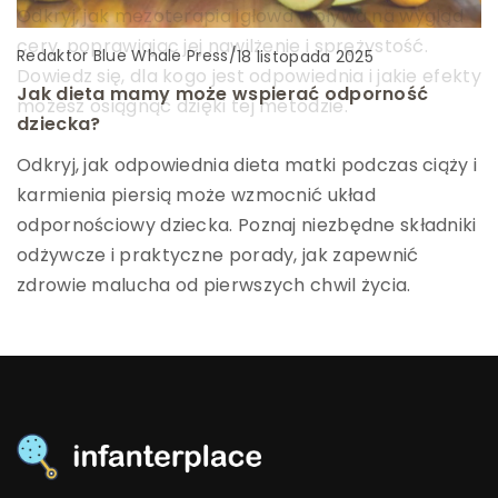
Odkryj, jak mezoterapia igłowa wpływa na wygląd
Dowiedz się, na co zwrócić uwagę przy wyborze
cery, poprawiając jej nawilżenie i sprężystość.
szkolenia oraz jakie umiejętności są kluczowe w tej
Redaktor Blue Whale Press
/
18 listopada 2025
Dowiedz się, dla kogo jest odpowiednia i jakie efekty
profesji. Odkryj, jak rozpocząć karierę w
Jak dieta mamy może wspierać odporność
możesz osiągnąć dzięki tej metodzie.
stomatologii z właściwymi kwalifikacjami.
dziecka?
Odkryj, jak odpowiednia dieta matki podczas ciąży i
karmienia piersią może wzmocnić układ
odpornościowy dziecka. Poznaj niezbędne składniki
odżywcze i praktyczne porady, jak zapewnić
zdrowie malucha od pierwszych chwil życia.