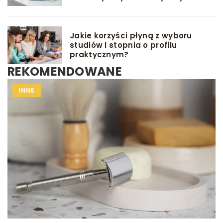
Jakie korzyści płyną z wyboru
studiów I stopnia o profilu
praktycznym?
REKOMENDOWANE
INNE
INNE
PORÓD
PRZYGOTOWANIE DO PORODU