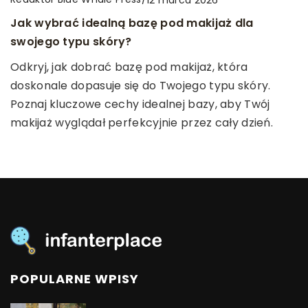
Jak wybrać idealną bazę pod makijaż dla
Redaktor Blue Whale Press
/
14 września 2024
Redaktor Blue Whale Press
/
10 lipca 2024
swojego typu skóry?
Twórcze zabawy wspierające rozwój dziecka w
Magia gier fabularnych dla najmłodszych
Odkryj, jak dobrać bazę pod makijaż, która
domu
Zanurz się w świat pełen wyobraźni i przygód! Nasz
doskonale dopasuje się do Twojego typu skóry.
Poznaj inspirujące pomysły na zabawy dla dzieci,
artykuł zdradza, jak gry fabularne mogą rozbudzić
Poznaj kluczowe cechy idealnej bazy, aby Twój
które nie tylko zapewnią wspaniałą zabawę, ale
kreatywność u najmłodszych, a także pobudzić do
makijaż wyglądał perfekcyjnie przez cały dzień.
także wspomogą rozwój Twojego dziecka w domu.
nauki i rozwijać umiejętności społeczne.
POPULARNE WPISY