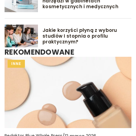
narzędzi w gabinetach
kosmetycznych i medycznych
Jakie korzyści płyną z wyboru
studiów I stopnia o profilu
praktycznym?
REKOMENDOWANE
MACIERZYŃSTWO
INNE
GRY I ZABAWY
Redaktor Blue Whale Press
/
12 marca 2026