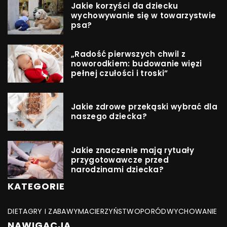
Jakie korzyści da dziecku
wychowywanie się w towarzystwie
psa?
„Radość pierwszych chwil z
noworodkiem: budowanie więzi
pełnej czułości i troski”
Jakie zdrowe przekąski wybrać dla
naszego dziecka?
Jakie znaczenie mają rytuały
przygotowawcze przed
narodzinami dziecka?
KATEGORIE
DIETA
GRY I ZABAWY
MACIERZYŃSTWO
PORÓD
WYCHOWANIE
NAWIGACJA