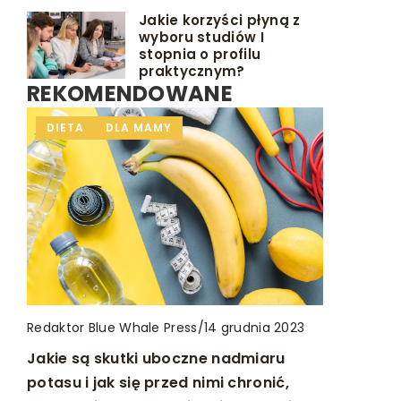
Jakie korzyści płyną z
wyboru studiów I
stopnia o profilu
praktycznym?
REKOMENDOWANE
INNE
DIETA
DIETA
DLA MAMY
DLA MAMY
Redaktor Blue Whale Press
Redaktor Blue Whale Press
/
/
Redaktor Blue Whale Press
/
7 listopada 2023
11 stycznia 2024
14 grudnia 2023
Jak zespół alkoholowy wpływa na
Zdrowotne korzyści z diety opartej na
Jakie są skutki uboczne nadmiaru
zdrowie psychiczne i pamięć?
warzywach i owocach: jak głodówka
potasu i jak się przed nimi chronić,