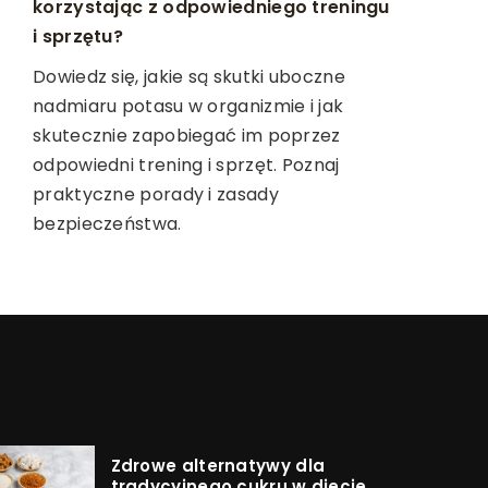
lecznicza może wspierać twoje
korzystając z odpowiedniego treningu
Poznaj jak nadużywanie alkoholu zdziera
samoleczenie
i sprzętu?
nici pomiędzy zdrowiem psychicznym a
zdolnością do zapamiętywania.
Dowiedz się, jak dieta oparta na
Dowiedz się, jakie są skutki uboczne
Frekwentne picie, a skutki dla umysłu -
warzywach i owocach, z
nadmiaru potasu w organizmie i jak
dowiedz się więcej.
wprowadzeniem głodówki leczniczej,
skutecznie zapobiegać im poprzez
może pomóc Ci poprawić swoje zdrowie
odpowiedni trening i sprzęt. Poznaj
i wspomagać proces samoleczenia.
praktyczne porady i zasady
bezpieczeństwa.
Zdrowe alternatywy dla
tradycyjnego cukru w diecie