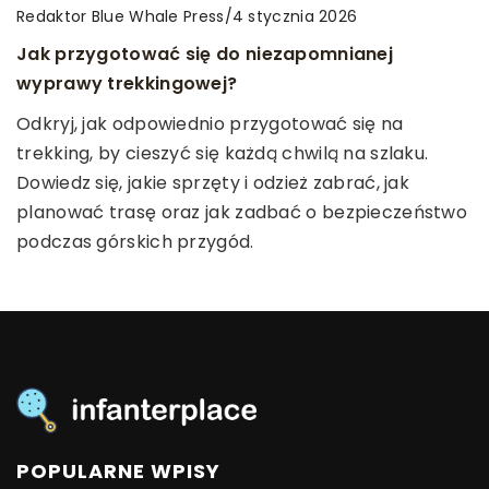
Redaktor Blue Whale Press
Redaktor Blue Whale Press
/
/
22 czerwca 2024
4 stycznia 2026
Jak efektywnie uczyć się języka niemieckiego z
online lektorami?
Optymalizacja przestrzeni za pomocą
Jak przygotować się do niezapomnianej
wytrzymałych konstrukcji ze stali nierdzewnej
wyprawy trekkingowej?
Odkryj efektywne metody nauki języka
niemieckiego dzięki online lektorom. Przyspiesz
Dowiedz się, jak optymalizować przestrzeń dzięki
Odkryj, jak odpowiednio przygotować się na
swoją edukację językową i skutecznie pogłębiaj
wytrzymałym konstrukcjom ze stali nierdzewnej,
trekking, by cieszyć się każdą chwilą na szlaku.
swoje umiejętności.
które łączą design z funkcjonalnością.
Dowiedz się, jakie sprzęty i odzież zabrać, jak
planować trasę oraz jak zadbać o bezpieczeństwo
podczas górskich przygód.
POPULARNE WPISY