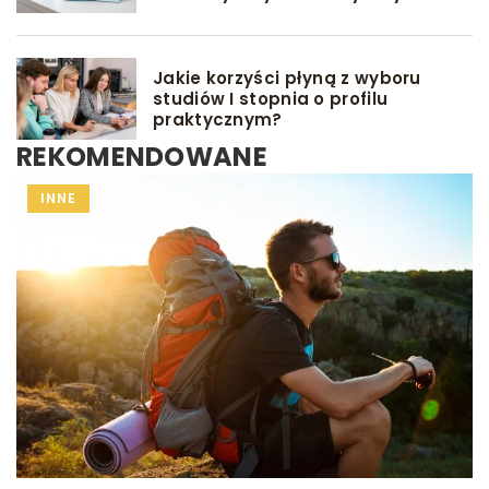
Jakie korzyści płyną z wyboru
studiów I stopnia o profilu
praktycznym?
REKOMENDOWANE
INNE
INNE
INNE
Redaktor Blue Whale Press
/
21 kwietnia 2024