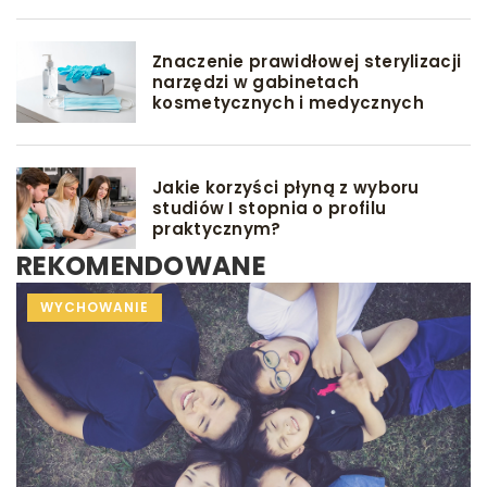
Znaczenie prawidłowej sterylizacji
narzędzi w gabinetach
kosmetycznych i medycznych
Jakie korzyści płyną z wyboru
studiów I stopnia o profilu
praktycznym?
REKOMENDOWANE
INNE
INNE
WYCHOWANIE