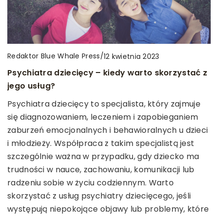
Redaktor Blue Whale Press
/
Redaktor Blue Whale Press
/
3 grudnia 2024
12 kwietnia 2023
Redaktor Blue Whale Press
/
11 lipca 2026
Jak dobrać zapach, który podkreśli Twoją
Psychiatra dziecięcy – kiedy warto skorzystać z
Znaczenie prawidłowej sterylizacji narzędzi w
unikalną osobowość?
jego usług?
gabinetach kosmetycznych i medycznych
Odkryj, jak wybrać zapach, który idealnie podkreśli
Psychiatra dziecięcy to specjalista, który zajmuje
Odkryj, dlaczego odpowiednia sterylizacja narzędzi
Twoją indywidualność. Dowiedz się, jak aromaty
się diagnozowaniem, leczeniem i zapobieganiem
w gabinetach kosmetycznych i medycznych jest
wpływają na nasze zmysły i w jaki sposób dobierać
zaburzeń emocjonalnych i behawioralnych u dzieci
kluczowa dla zapewnienia bezpieczeństwa
perfumy, które oddadzą charakter Twojej
i młodzieży. Współpraca z takim specjalistą jest
pacjentów i klientek oraz jak wpływa na jakość
osobowości.
szczególnie ważna w przypadku, gdy dziecko ma
świadczonych usług.
trudności w nauce, zachowaniu, komunikacji lub
radzeniu sobie w życiu codziennym. Warto
skorzystać z usług psychiatry dziecięcego, jeśli
występują niepokojące objawy lub problemy, które