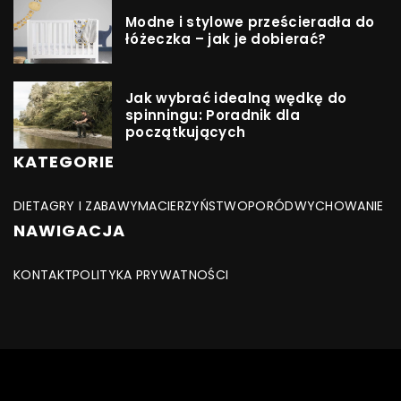
Modne i stylowe prześcieradła do
łóżeczka – jak je dobierać?
Jak wybrać idealną wędkę do
spinningu: Poradnik dla
początkujących
KATEGORIE
DIETA
GRY I ZABAWY
MACIERZYŃSTWO
PORÓD
WYCHOWANIE
NAWIGACJA
KONTAKT
POLITYKA PRYWATNOŚCI