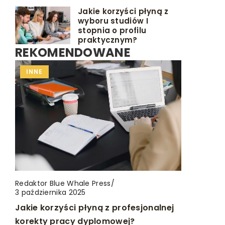
Jakie korzyści płyną z
wyboru studiów I
stopnia o profilu
praktycznym?
REKOMENDOWANE
INNE
INNE
INNE
Redaktor Blue Whale Press
Redaktor Blue Whale Press
Redaktor Blue Whale Press
/
/
/
10 kwietnia 2026
3 kwietnia 2025
3 października 2025
Nowoczesne podejście do pielęgnacji
Najlepsze praktyki konserwacji i
Jakie korzyści płyną z profesjonalnej
skóry: jak egzosomy rewolucjonizują
pielęgnacji sprzętu outdoorowego
korekty pracy dyplomowej?