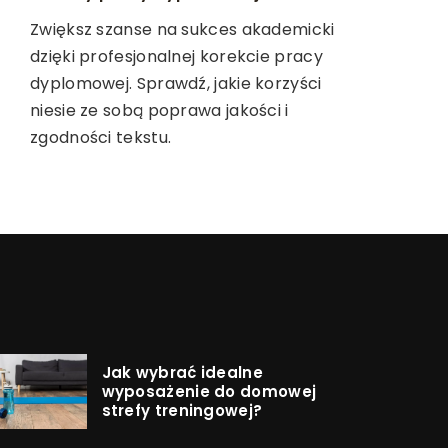
zabiegi estetyczne
Zadbaj o swój sprzęt outdoorowy, aby
Zwiększ szanse na sukces akademicki
Poznaj, jak technologie wykorzystujące
służył Ci przez lata. Dowiedz się, jak
dzięki profesjonalnej korekcie pracy
egzosomy zmieniają świat pielęgnacji
efektywnie konserwować i pielęgnować
dyplomowej. Sprawdź, jakie korzyści
skóry, oferując nowoczesne i skuteczne
ekwipunek do aktywności na świeżym
niesie ze sobą poprawa jakości i
rozwiązania w zabiegach estetycznych.
powietrzu z naszymi praktycznymi
zgodności tekstu.
poradami.
Jak wybrać idealne
wyposażenie do domowej
strefy treningowej?