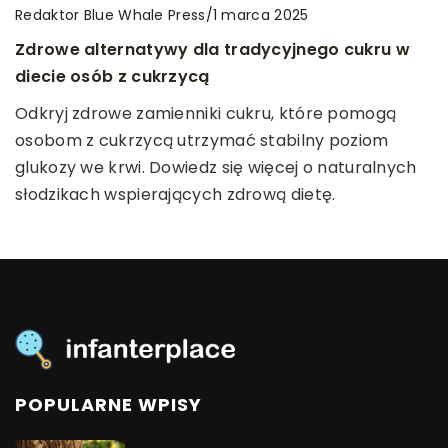
Redaktor Blue Whale Press
/
infanterplace
/
1 marca 2025
Redaktor Blue Whale Press
/
29 marca 2023
20 czerwca 2024
Zdrowe alternatywy dla tradycyjnego cukru w
Jakie korzyści da dziecku zabawa klockami?
Efektywne szkolenia online – sposób na rozwój
diecie osób z cukrzycą
Twojego biznesu!
Bycie dzieckiem to dla człowieka z pewnością
Odkryj zdrowe zamienniki cukru, które pomogą
najintensywniejszy okres, jeśli chodzi o naukę i
Poznaj możliwości, jakie niesie ze sobą edukacja
osobom z cukrzycą utrzymać stabilny poziom
poznawanie świata.
online dla Twojego biznesu. Dowiedz się, dlaczego
glukozy we krwi. Dowiedz się więcej o naturalnych
inwestowanie w szkolenia online może być kluczem
słodzikach wspierających zdrową dietę.
do Twojego sukcesu.
POPULARNE WPISY