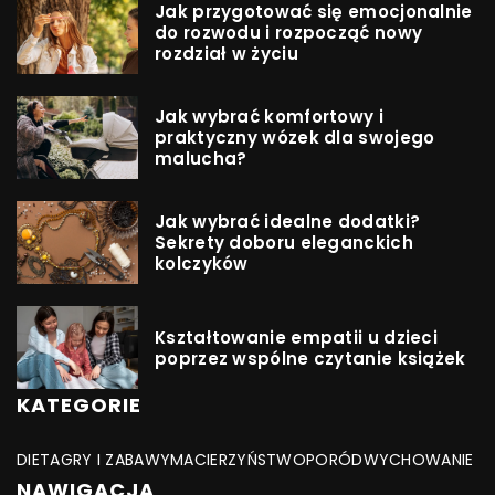
Jak przygotować się emocjonalnie
do rozwodu i rozpocząć nowy
rozdział w życiu
Jak wybrać komfortowy i
praktyczny wózek dla swojego
malucha?
Jak wybrać idealne dodatki?
Sekrety doboru eleganckich
kolczyków
Kształtowanie empatii u dzieci
poprzez wspólne czytanie książek
KATEGORIE
DIETA
GRY I ZABAWY
MACIERZYŃSTWO
PORÓD
WYCHOWANIE
NAWIGACJA