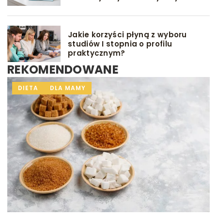
Jakie korzyści płyną z wyboru
studiów I stopnia o profilu
praktycznym?
REKOMENDOWANE
GRY I ZABAWY
DIETA
INNE
DLA MAMY