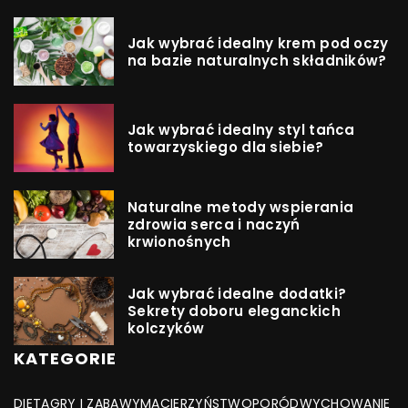
Jak wybrać idealny krem pod oczy
na bazie naturalnych składników?
Jak wybrać idealny styl tańca
towarzyskiego dla siebie?
Naturalne metody wspierania
zdrowia serca i naczyń
krwionośnych
Jak wybrać idealne dodatki?
Sekrety doboru eleganckich
kolczyków
KATEGORIE
DIETA
GRY I ZABAWY
MACIERZYŃSTWO
PORÓD
WYCHOWANIE