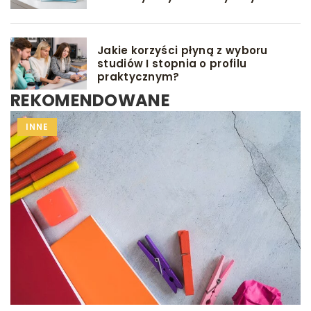
Jakie korzyści płyną z wyboru
studiów I stopnia o profilu
praktycznym?
REKOMENDOWANE
POŁÓG
INNE
MACIERZYŃSTWO
PORÓD