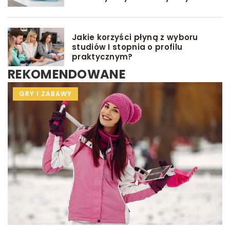
Jakie korzyści płyną z wyboru
studiów I stopnia o profilu
praktycznym?
REKOMENDOWANE
WYCHOWANIE
GRY I ZABAWY
PORÓD
PRZYGOTOWANIE DO PORODU