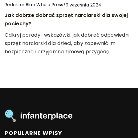
Redaktor Blue Whale Press
Redaktor Blue Whale Press
Redaktor Blue Whale Press
/
/
/
6 marca 2025
9 września 2024
20 grudnia 2024
Zabawy sensoryczne jako klucz do
Jak dobrze dobrać sprzęt narciarski dla swojej
Jak przygotować rodzeństwo na przyjście
harmonijnego rozwoju dziecka
pociechy?
nowego członka rodziny?
Odkryj, jak zabawy sensoryczne wspierają rozwój
Odkryj porady i wskazówki, jak dobrać odpowiedni
Dowiedz się, jak pomóc dzieciom zaakceptować
emocjonalny, fizyczny i umysłowy dziecka. Dowiedz
sprzęt narciarski dla dzieci, aby zapewnić im
nowego członka rodziny i zbudować z nim trwałą
się, jakie korzyści niosą ze sobą codzienne
bezpieczną i przyjemną zimową przygodę.
relację. Sprawdź nasze praktyczne porady, które
aktywności wzmacniające zmysły malucha.
ułatwią harmonijne przyjęcie noworodka do
rodziny.
POPULARNE WPISY