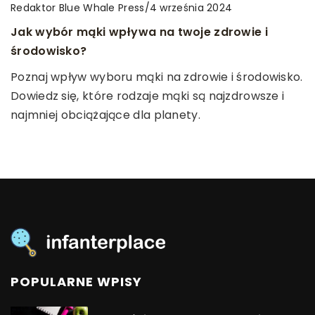
Redaktor Blue Whale Press
Redaktor Blue Whale Press
/
/
infanterplace
/
4 listopada 2024
4 września 2024
29 marca 2023
Jak dobrać idealną bieliznę do różnych okazji i
Jak wybór mąki wpływa na twoje zdrowie i
Jakie korzyści da dziecku zabawa klockami?
stylizacji?
środowisko?
Bycie dzieckiem to dla człowieka z pewnością
Odkryj, jak dobrać bieliznę, która podkreśli Twój
Poznaj wpływ wyboru mąki na zdrowie i środowisko.
najintensywniejszy okres, jeśli chodzi o naukę i
styl i sprawi, że poczujesz się wyjątkowo,
Dowiedz się, które rodzaje mąki są najzdrowsze i
poznawanie świata.
niezależnie od okazji. Dowiedz się, jak łączyć
najmniej obciążające dla planety.
komfort i elegancję.
POPULARNE WPISY