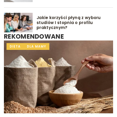
Jakie korzyści płyną z wyboru
studiów I stopnia o profilu
praktycznym?
REKOMENDOWANE
INNE
DIETA
GRY I ZABAWY
DLA MAMY