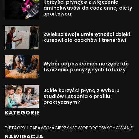
Korzyści płynące z włączenia
aminokwasów do codziennej diety
sportowca
Zwiększ swoje umiejętności dzięki
kursowi dla coachów i trenerów!
Wybór odpowiednich narzędzi do
tworzenia precyzyjnych tatuaży
Jakie korzyści płyną z wyboru
studiów I stopnia o profilu
praktycznym?
KATEGORIE
DIETA
GRY I ZABAWY
MACIERZYŃSTWO
PORÓD
WYCHOWANIE
NAWIGACJA