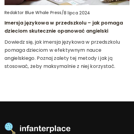
Redaktor Blue Whale Press
Redaktor Blue Whale Press
/
/
14 czerwca 2024
8 lipca 2024
Redaktor Blue Whale Press
/
16 grudnia 2025
Jak wybrać odpowiedniego specjalistę
Imersja językowa w przedszkolu – jak pomaga
Jak poprawić komfort pracy w salonie
stomatologii cyfrowej?
dzieciom skutecznie opanować angielski
kosmetycznym dzięki nowoczesnym
technologiom?
Artykuł porusza najważniejsze aspekty, które
Dowiedz się, jak imersja językowa w przedszkolu
należy wziąć pod uwagę podczas wybierania
pomaga dzieciom w efektywnym nauce
Odkryj, jak nowoczesne technologie mogą
specjalisty w dziedzinie stomatologii cyfrowej.
angielskiego. Poznaj zalety tej metody i jak ją
zwiększyć efektywność i wygodę w pracy salonów
Dowiedz się, jakie umiejętności i doświadczenie
stosować, żeby maksymalnie z niej korzystać.
kosmetycznych, poprawiając komfort zarówno
powinien posiadać, jakie technologie powinien znać
pracowników, jak i klientów.
i jak to wpływa na Twoją opiekę stomatologiczną.