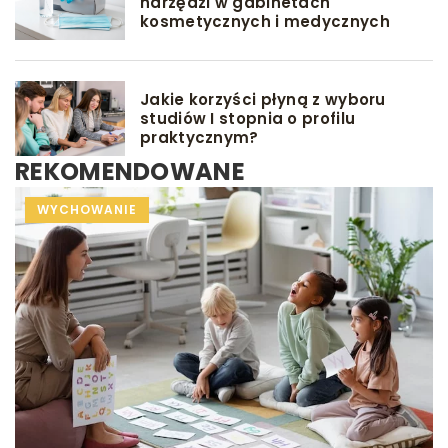
narzędzi w gabinetach
kosmetycznych i medycznych
Jakie korzyści płyną z wyboru
studiów I stopnia o profilu
praktycznym?
REKOMENDOWANE
INNE
WYCHOWANIE
INNE