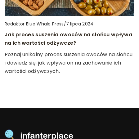
Redaktor Blue Whale Press
Redaktor Blue Whale Press
Redaktor Blue Whale Press
/
/
/
5 lipca 2026
7 lipca 2024
20 lutego 2026
Twórcze eksperymenty z farbami – jak zachęcić
Jak proces suszenia owoców na słońcu wpływa
Jak endodoncja może uratować Twój ząb przed
dzieci do malarskich przygód w domu
na ich wartości odżywcze?
ekstrakcją?
Odkryj, jak przybliżyć dzieciom tajemnice
Poznaj unikalny proces suszenia owoców na słońcu
Dowiedz się, jak nowoczesne metody
malowania w domowym zaciszu i wspierać ich
i dowiedz się, jak wpływa on na zachowanie ich
stomatologiczne pozwalają na zachowanie zęba,
rozwój kreatywny poprzez zabawę z farbami.
wartości odżywczych.
zamiast go usuwać, oraz jakie korzyści niesie za
Zainspiruj maluchy do rozwijania wyobraźni i zmysłu
sobą leczenie kanałowe.
artystycznego.