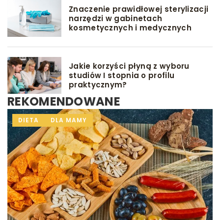
Znaczenie prawidłowej sterylizacji
narzędzi w gabinetach
kosmetycznych i medycznych
Jakie korzyści płyną z wyboru
studiów I stopnia o profilu
praktycznym?
REKOMENDOWANE
GRY I ZABAWY
DIETA
INNE
DLA MAMY