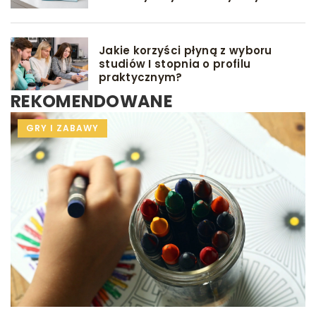
Jakie korzyści płyną z wyboru
studiów I stopnia o profilu
praktycznym?
REKOMENDOWANE
DIETA
GRY I ZABAWY
INNE
DLA DZIECKA