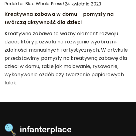
Redaktor Blue Whale Press
/
24 kwietnia 2023
Redaktor Blue Whale Press
/
Redaktor Blue Whale Press
/
8 września 2025
5 lipca 2023
Kreatywna zabawa w domu – pomysły na
Jak zdrowe przekąski mogą wspierać rozwój
Co zapewnia dokumentacja HACCP?
twórczą aktywność dla dzieci
dziecka?
Dokumentacja HACCP — kluczowa dla branży
Kreatywna zabawa to ważny element rozwoju
Odkryj, jakie zdrowe przekąski mogą przyczynić się
spożywczej. Zapewnia bezpieczeństwo żywności i
dzieci, który pozwala na rozwijanie wyobraźni,
do prawidłowego rozwoju Twojego dziecka,
skuteczną kontrolę procesów produkcyjnych.
zdolności manualnych i artystycznych. W artykule
wspierając jego zdrowie fizyczne i umysłowe w
przedstawimy pomysły na kreatywną zabawę dla
codziennym życiu.
dzieci w domu, takie jak malowanie, rysowanie,
wykonywanie ozdób czy tworzenie papierowych
lalek.