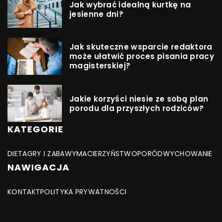
Jak wybrać idealną kurtkę na
jesienne dni?
Jak skuteczne wsparcie redaktora
może ułatwić proces pisania pracy
magisterskiej?
Jakie korzyści niesie ze sobą plan
porodu dla przyszłych rodziców?
KATEGORIE
DIETA
GRY I ZABAWY
MACIERZYŃSTWO
PORÓD
WYCHOWANIE
NAWIGACJA
KONTAKT
POLITYKA PRYWATNOŚCI