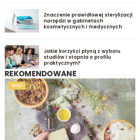
Znaczenie prawidłowej sterylizacji
narzędzi w gabinetach
kosmetycznych i medycznych
Jakie korzyści płyną z wyboru
studiów I stopnia o profilu
praktycznym?
REKOMENDOWANE
DIETA
INNE
WYCHOWANIE
DLA DZIECKA