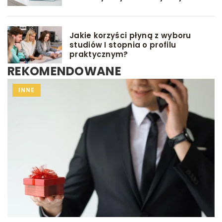
Jakie korzyści płyną z wyboru
studiów I stopnia o profilu
praktycznym?
REKOMENDOWANE
INNE
INNE
WYCHOWANIE