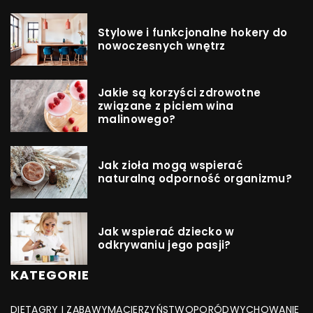
Stylowe i funkcjonalne hokery do
nowoczesnych wnętrz
Jakie są korzyści zdrowotne
związane z piciem wina
malinowego?
Jak zioła mogą wspierać
naturalną odporność organizmu?
Jak wspierać dziecko w
odkrywaniu jego pasji?
KATEGORIE
DIETA
GRY I ZABAWY
MACIERZYŃSTWO
PORÓD
WYCHOWANIE