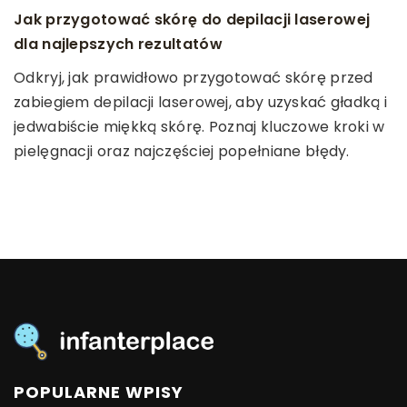
Jak przygotować skórę do depilacji laserowej
Jak rozpocząć przygodę z kolekcjonowaniem
Jak górskie wędrówki mogą wspierać zdrowy
dla najlepszych rezultatów
monet?
styl życia i kondycję fizyczną
Odkryj, jak prawidłowo przygotować skórę przed
Dowiedz się, jak zacząć swoją przygodę z
Odkryj, jak wędrówki po górach mogą stać się
zabiegiem depilacji laserowej, aby uzyskać gładką i
kolekcjonowaniem monet, jakie kroki podjąć na
kluczem do poprawy zdrowia i kondycji fizycznej.
jedwabiście miękką skórę. Poznaj kluczowe kroki w
start oraz jak unikać typowych pułapek
Poznaj korzyści płynące z tej formy aktywności i jej
pielęgnacji oraz najczęściej popełniane błędy.
początkujących numizmatyków. Wejdź w świat
wpływ na ciało i umysł.
pasjonującego gromadzenia numizmatów i odkryj
sekrety tej fascynującej dziedziny.
POPULARNE WPISY