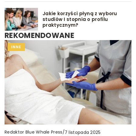
Jakie korzyści płyną z wyboru
studiów I stopnia o profilu
praktycznym?
REKOMENDOWANE
INNE
INNE
INNE
Redaktor Blue Whale Press
/
7 listopada 2025
Redaktor Blue Whale Press
Redaktor Blue Whale Press
/
/
17 marca 2026
18 marca 2025