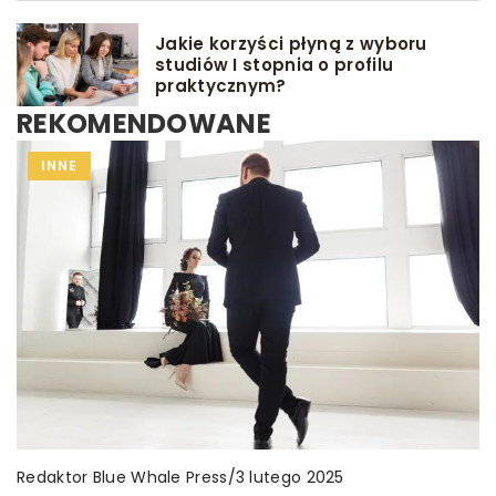
Jakie korzyści płyną z wyboru
studiów I stopnia o profilu
praktycznym?
REKOMENDOWANE
INNE
INNE
INNE
Redaktor Blue Whale Press
/
Redaktor Blue Whale Press
Redaktor Blue Whale Press
/
/
16 marca 2024
3 lutego 2025
12 lutego 2025