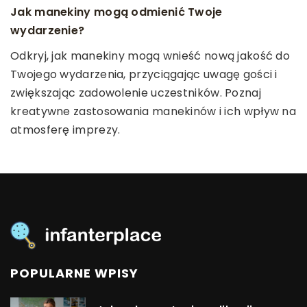
Jak sztuczna inteligencja może wspierać
Jak manekiny mogą odmienić Twoje
Jak odpowiednio dobrać biustonosz do swojej
uczniów ze specjalnymi potrzebami
wydarzenie?
sylwetki?
edukacyjnymi?
Odkryj, jak manekiny mogą wnieść nową jakość do
Dowiedz się, jak wybrać idealny biustonosz, który
Dowiedz się, w jaki sposób sztuczna inteligencja
Twojego wydarzenia, przyciągając uwagę gości i
podkreśli Twoje atuty i zapewni wygodę na co
pomaga wsparciem dla uczniów ze specjalnymi
zwiększając zadowolenie uczestników. Poznaj
dzień. Odkryj różnorodność modeli oraz porady
potrzebami edukacyjnymi, ułatwiając ich naukę i
kreatywne zastosowania manekinów i ich wpływ na
dotyczące dopasowania do różnych typów
zrozumienie świata.
atmosferę imprezy.
sylwetki.
POPULARNE WPISY