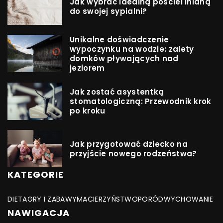
Jak wybrać idealną pościel lnianą
do swojej sypialni?
Unikalne doświadczenie
wypoczynku na wodzie: zalety
domków pływających nad
jeziorem
Jak zostać asystentką
stomatologiczną: Przewodnik krok
po kroku
Jak przygotować dziecko na
przyjście nowego rodzeństwa?
KATEGORIE
DIETA
GRY I ZABAWY
MACIERZYŃSTWO
PORÓD
WYCHOWANIE
NAWIGACJA