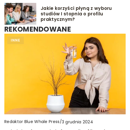
Jakie korzyści płyną z wyboru
studiów I stopnia o profilu
praktycznym?
REKOMENDOWANE
DIETA
INNE
GRY I ZABAWY
DLA DZIECKA
Redaktor Blue Whale Press
/
Redaktor Blue Whale Press
Redaktor Blue Whale Press
/
/
2 grudnia 2023
8 września 2025
3 grudnia 2024