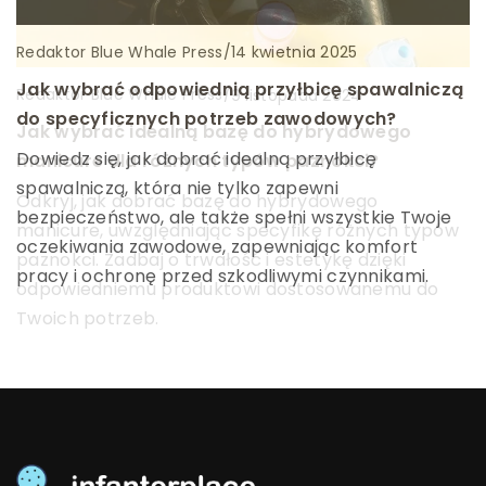
Redaktor Blue Whale Press
/
14 kwietnia 2025
Jak wybrać odpowiednią przyłbicę spawalniczą
Redaktor Blue Whale Press
/
Redaktor Blue Whale Press
/
9 listopada 2024
3 listopada 2023
do specyficznych potrzeb zawodowych?
Jak wybrać idealną bazę do hybrydowego
Jak skuteczna terapia dla par może ocalić
Dowiedz się, jak dobrać idealną przyłbicę
manicure dla różnych typów paznokci?
związek? Praktyczne wskazówki i porady
spawalniczą, która nie tylko zapewni
Odkryj, jak dobrać bazę do hybrydowego
Odkryj, jak profesjonalna terapia dla par może
bezpieczeństwo, ale także spełni wszystkie Twoje
manicure, uwzględniając specyfikę różnych typów
przyczynić się do uratowania i umocnienia Twojego
oczekiwania zawodowe, zapewniając komfort
paznokci. Zadbaj o trwałość i estetykę dzięki
związku. Dowiedz się o praktycznych technikach i
pracy i ochronę przed szkodliwymi czynnikami.
odpowiedniemu produktowi dostosowanemu do
poradach, które pomogą Ci zrozumieć i
Twoich potrzeb.
przepracować problemy.