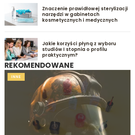
Znaczenie prawidłowej sterylizacji
narzędzi w gabinetach
kosmetycznych i medycznych
Jakie korzyści płyną z wyboru
studiów I stopnia o profilu
praktycznym?
REKOMENDOWANE
INNE
INNE
INNE