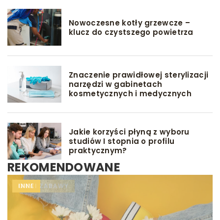
Nowoczesne kotły grzewcze –
klucz do czystszego powietrza
Znaczenie prawidłowej sterylizacji
narzędzi w gabinetach
kosmetycznych i medycznych
Jakie korzyści płyną z wyboru
studiów I stopnia o profilu
praktycznym?
REKOMENDOWANE
INNE
INNE
GRY I ZABAWY