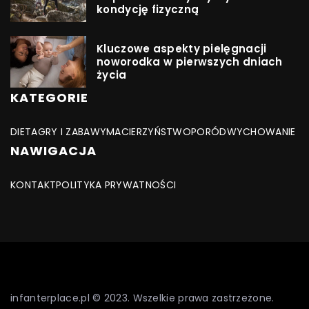
kondycję fizyczną
Kluczowe aspekty pielęgnacji
noworodka w pierwszych dniach
życia
KATEGORIE
DIETA
GRY I ZABAWY
MACIERZYŃSTWO
PORÓD
WYCHOWANIE
NAWIGACJA
KONTAKT
POLITYKA PRYWATNOŚCI
infanterplace.pl © 2023. Wszelkie prawa zastrzeżone.