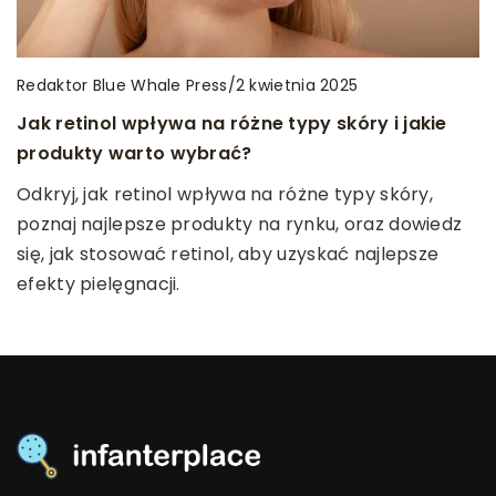
infanterplace
/
28 marca 2023
Redaktor Blue Whale Press
/
2 kwietnia 2025
Redaktor Blue Whale Press
/
6 grudnia 2025
Domowe sposoby na mdłości w ciąży
Jak retinol wpływa na różne typy skóry i jakie
Jak wybrać odpowiedniego redaktora do
produkty warto wybrać?
napisania pracy dyplomowej?
Niektóre z nas przechodzą ją niemal bezobjawowo,
inne natomiast od pierwszych tygodni zmagają się
Odkryj, jak retinol wpływa na różne typy skóry,
Odkryj, jak znaleźć profesjonalnego redaktora do
z mdłościami. Okres ciąży nie zawsze jest piękny i
poznaj najlepsze produkty na rynku, oraz dowiedz
swojej pracy dyplomowej. Dowiedz się, na co
kolorowy. Jeśli zaliczasz się do drugiej grupy,
się, jak stosować retinol, aby uzyskać najlepsze
zwracać uwagę i jakie umiejętności są kluczowe,
sprawdź, jak możesz pozbyć się dyskomfortu.
efekty pielęgnacji.
aby otrzymać perfekcyjny tekst.