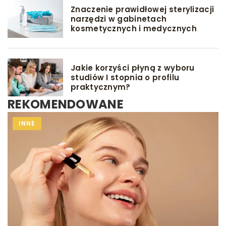
Znaczenie prawidłowej sterylizacji
narzędzi w gabinetach
kosmetycznych i medycznych
Jakie korzyści płyną z wyboru
studiów I stopnia o profilu
praktycznym?
REKOMENDOWANE
INNE
INNE
DIETA
DLA MAMY