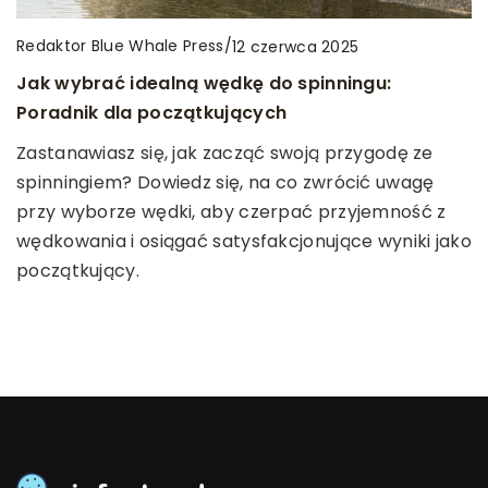
Redaktor Blue Whale Press
/
24 kwietnia 2023
Redaktor Blue Whale Press
Redaktor Blue Whale Press
/
/
7 lipca 2024
12 czerwca 2025
Kreatywna zabawa w domu – pomysły na
Jak proces suszenia owoców na słońcu wpływa
Jak wybrać idealną wędkę do spinningu:
twórczą aktywność dla dzieci
na ich wartości odżywcze?
Poradnik dla początkujących
Kreatywna zabawa to ważny element rozwoju
Poznaj unikalny proces suszenia owoców na słońcu
Zastanawiasz się, jak zacząć swoją przygodę ze
dzieci, który pozwala na rozwijanie wyobraźni,
i dowiedz się, jak wpływa on na zachowanie ich
spinningiem? Dowiedz się, na co zwrócić uwagę
zdolności manualnych i artystycznych. W artykule
wartości odżywczych.
przy wyborze wędki, aby czerpać przyjemność z
przedstawimy pomysły na kreatywną zabawę dla
wędkowania i osiągać satysfakcjonujące wyniki jako
dzieci w domu, takie jak malowanie, rysowanie,
początkujący.
wykonywanie ozdób czy tworzenie papierowych
lalek.