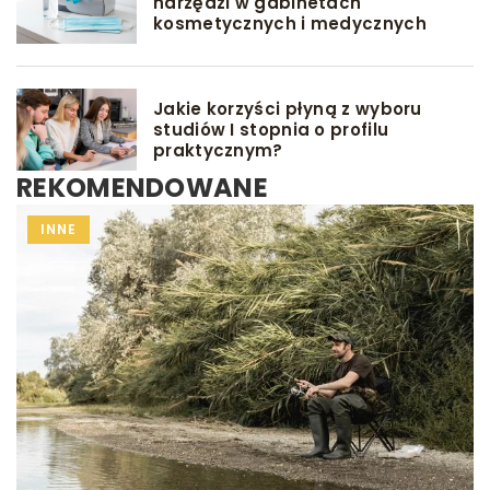
narzędzi w gabinetach
kosmetycznych i medycznych
Jakie korzyści płyną z wyboru
studiów I stopnia o profilu
praktycznym?
REKOMENDOWANE
DIETA
INNE
GRY I ZABAWY
DLA MAMY