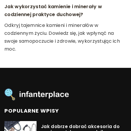
Jak wykorzystać kamienie i minerały w
Co warto wiedzieć o diecie bezglutenowej dla
codziennej praktyce duchowej?
dzieci?
Odkryj tajemnice kamieni i minerałów w
Poznaj korzyści i wyzwania diety bezglutenowej dla
codziennym życiu. Dowiedz się, jak wpłynąć na
dzieci. Usuń wszelkie wątpliwości, zapewniając
swoje samopoczucie i zdrowie, wykorzystując ich
swojemu maluchowi bezpieczne i zdrowe
moc.
odżywianie.
POPULARNE WPISY
Jak dobrze dobrać akcesoria do