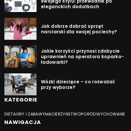
swojego stylu: przewodnik po
eleganckich dodatkach
Jak dobrze dobrać sprzęt
narciarski dla swojej pociechy?
Jakie korzyści przynosi zdobycie
uprawnień na operatora koparko-
ładowarki?
Wózki dziecięce – co rozważać
przy wyborze?
KATEGORIE
DIETA
GRY I ZABAWY
MACIERZYŃSTWO
PORÓD
WYCHOWANIE
NAWIGACJA