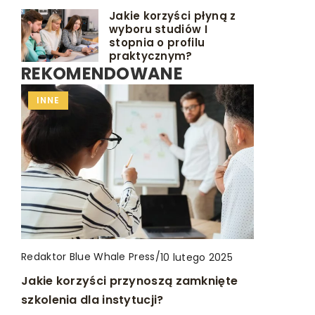
Jakie korzyści płyną z
wyboru studiów I
stopnia o profilu
praktycznym?
REKOMENDOWANE
PORÓD
INNE
INNE
PRZYGOTOWANIE DO PORODU
Redaktor Blue Whale Press
Redaktor Blue Whale Press
Redaktor Blue Whale Press
/
/
/
8 maja 2025
10 lutego 2025
10 sierpnia 2024
Jak przygotować dom na przyjęcie
Jakie korzyści przynoszą zamknięte
Jak odpowiednio dobrać bieliznę
nowego członka rodziny?
szkolenia dla instytucji?
modelującą dla komfortu i