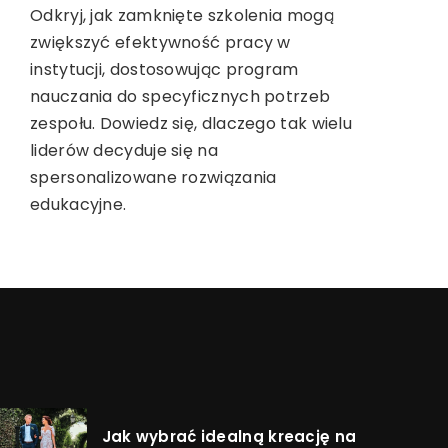
bezpieczeństwa codziennego
Zastanawiasz się, jak odpowiednio
Odkryj, jak zamknięte szkolenia mogą
użytkowania?
przygotować dom na przyjście nowego
zwiększyć efektywność pracy w
członka rodziny? Sprawdź nasz
instytucji, dostosowując program
Poznaj najważniejsze zasady doboru
poradnik, by dowiedzieć się, jak stworzyć
nauczania do specyficznych potrzeb
bielizny modelującej, które zapewnią Ci
bezpieczne i przyjazne środowisko dla
zespołu. Dowiedz się, dlaczego tak wielu
komfort i bezpieczeństwo podczas
malucha oraz zorganizować przestrzeń,
liderów decyduje się na
codziennego noszenia. Niezależnie od
która ułatwi codzienne funkcjonowanie.
spersonalizowane rozwiązania
rodzaju figury, nasz poradnik pomoże Ci
edukacyjne.
wybrać idealną dla siebie.
Jak wybrać idealną kreację na