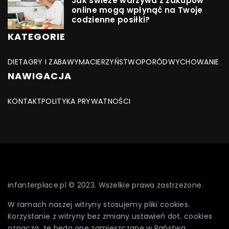
Jak świeże warzywa z zakupów
online mogą wpłynąć na Twoje
codzienne posiłki?
KATEGORIE
DIETA
GRY I ZABAWY
MACIERZYŃSTWO
PORÓD
WYCHOWANIE
NAWIGACJA
KONTAKT
POLITYKA PRYWATNOŚCI
infanterplace.pl © 2023. Wszelkie prawa zastrzeżone.
W ramach naszej witryny stosujemy pliki cookies.
Korzystanie z witryny bez zmiany ustawień dot. cookies
oznacza, że będą one zamieszczane w Państwa