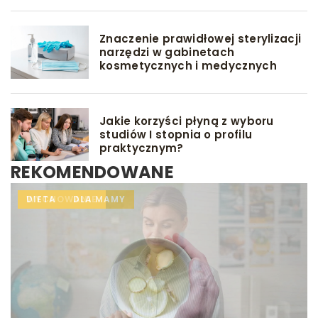
Znaczenie prawidłowej sterylizacji
narzędzi w gabinetach
kosmetycznych i medycznych
Jakie korzyści płyną z wyboru
studiów I stopnia o profilu
praktycznym?
REKOMENDOWANE
INNE
DIETA
WYCHOWANIE
DLA MAMY